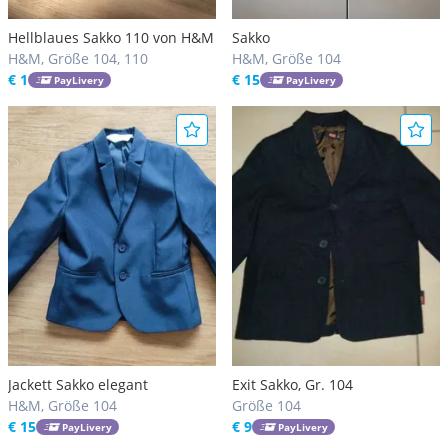
Hellblaues Sakko 110 von H&M
Sakko
H&M, Größe 104, 110
H&M, Größe 104
€ 1
€ 15
PayLivery
PayLivery
Jackett Sakko elegant
Exit Sakko, Gr. 104
H&M, Größe 104
Größe 104
€ 15
€ 9
PayLivery
PayLivery