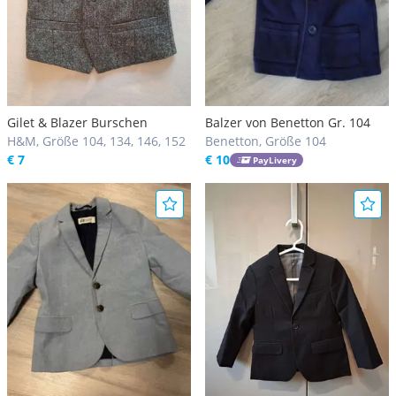
Gilet & Blazer Burschen
Balzer von Benetton Gr. 104
H&M, Größe 104, 134, 146, 152
Benetton, Größe 104
€ 7
€ 10
PayLivery