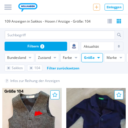
Einloggen
109 Anzeigen in Sakkos - Hosen / Anzüge - Größe: 104
Filtern
2
Bundesland
Zustand
Farbe
Größe
Marke
Sakkos
104
Filter zurücksetzen
Infos zur Reihung der Anzeigen