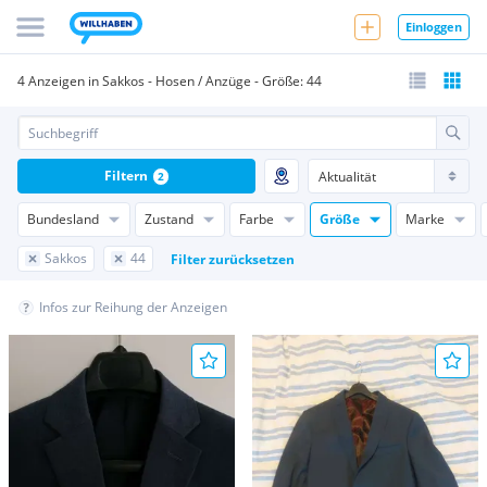
Einloggen
4 Anzeigen in Sakkos - Hosen / Anzüge - Größe: 44
Filtern
2
Bundesland
Zustand
Farbe
Größe
Marke
Sakkos
44
Filter zurücksetzen
Infos zur Reihung der Anzeigen