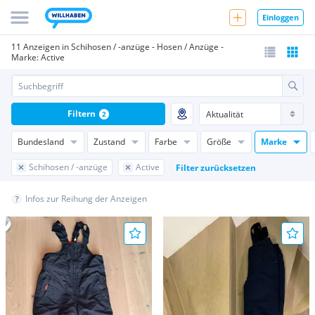
Einloggen
11 Anzeigen in Schihosen / -anzüge - Hosen / Anzüge -
Marke: Active
Filtern
2
Bundesland
Zustand
Farbe
Größe
Marke
Schihosen / -anzüge
Active
Filter zurücksetzen
Infos zur Reihung der Anzeigen