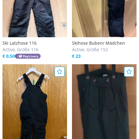
Ski Latzhose 116
Skihose Buben/ Mädchen
Active, Größe 116
Active, Größe 152
€ 0,50
€ 23
PayLivery