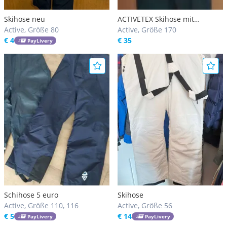
Skihose neu
ACTIVETEX Skihose mit
Active, Größe 80
passender Vliesjacke
Active, Größe 170
€ 4
€ 35
PayLivery
Schihose 5 euro
Skihose
Active, Größe 110, 116
Active, Größe 56
€ 5
€ 14
PayLivery
PayLivery