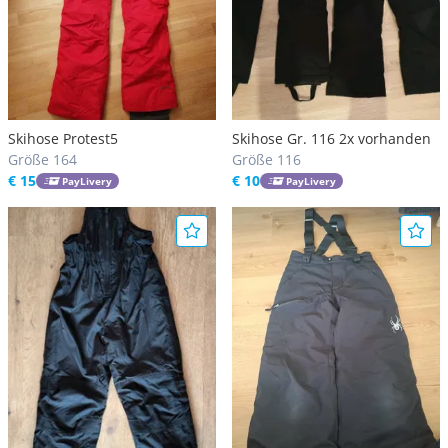
Skihose Protest5
Skihose Gr. 116 2x vorhanden
Größe 164
Größe 116
€ 15
€ 10
PayLivery
PayLivery