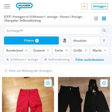
Einloggen
8.931 Anzeigen in Schihosen / -anzüge - Hosen / Anzüge -
Übergabe: Selbstabholung
Filtern
2
Bundesland
Zustand
Farbe
Größe
Marke
Schihosen / -anzüge
Selbstabholung
Filter zurücksetzen
Infos zur Reihung der Anzeigen