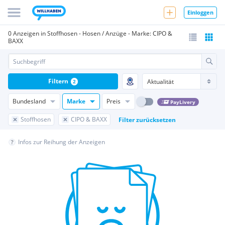
Einloggen
0 Anzeigen in Stoffhosen - Hosen / Anzüge - Marke: CIPO &
BAXX
Filtern
2
Bundesland
Marke
Preis
PayLivery
Stoffhosen
CIPO & BAXX
Filter zurücksetzen
Infos zur Reihung der Anzeigen