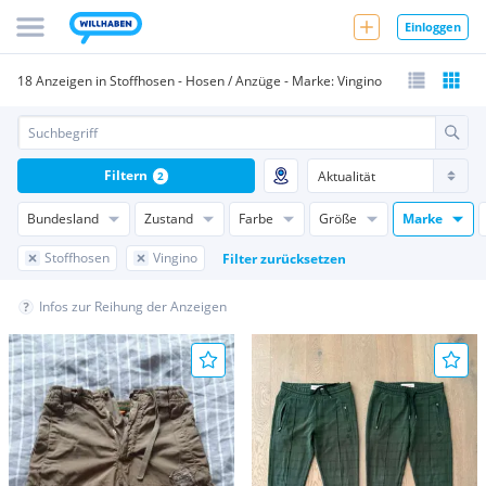
Einloggen
18 Anzeigen in Stoffhosen - Hosen / Anzüge - Marke: Vingino
Filtern
2
Bundesland
Zustand
Farbe
Größe
Marke
Stoffhosen
Vingino
Filter zurücksetzen
Infos zur Reihung der Anzeigen