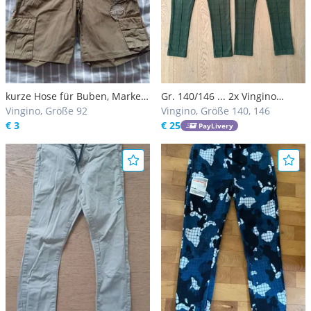
kurze Hose für Buben, Marke
Gr. 140/146 ... 2x Vingino
Timberland
Vingino, Größe 92
Jogginghose Jungen -
Vingino, Größe 140, 146
€ 3
schwarzgrün kariert, sportlich
€ 25
PayLivery
& elegant - sehr bequem, A33