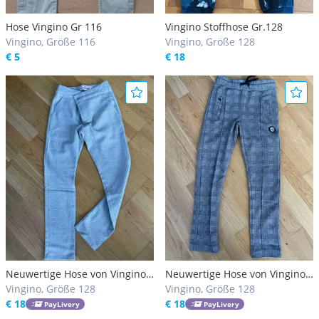
Hose Vingino Gr 116
Vingino Stoffhose Gr.128
Vingino, Größe 116
Vingino, Größe 128
€ 5
€ 18
Neuwertige Hose von Vingino,
Neuwertige Hose von Vingino
Gr 128
Vingino, Größe 128
Gr 128
Vingino, Größe 128
€ 18
€ 18
PayLivery
PayLivery