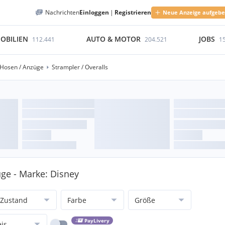
Nachrichten
Einloggen
|
Registrieren
Neue Anzeige aufgeb
OBILIEN
AUTO & MOTOR
JOBS
112.441
204.521
1
Hosen / Anzüge
Strampler / Overalls
üge - Marke: Disney
Zustand
Farbe
Größe
PayLivery
eis