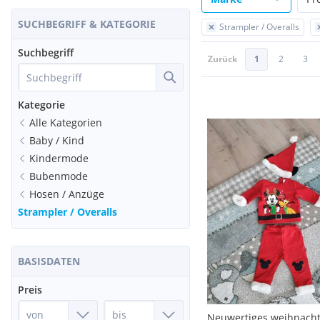
SUCHBEGRIFF & KATEGORIE
Strampler / Overalls
Suchbegriff
Zurück
1
2
3
Kategorie
Alle Kategorien
Baby / Kind
Kindermode
Bubenmode
Hosen / Anzüge
Strampler / Overalls
BASISDATEN
Preis
Neuwertiges weihnachts