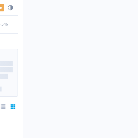
en
5.546