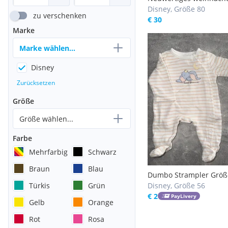
gr 9- 12 monate / ca gr
Disney, Größe 80
zu verschenken
€ 30
Marke
Marke wählen...
Disney
Zurücksetzen
Größe
Größe wählen...
Farbe
Mehrfarbig
Schwarz
Braun
Blau
Dumbo Strampler Größ
Türkis
Grün
Disney, Größe 56
€ 2
PayLivery
Gelb
Orange
Rot
Rosa