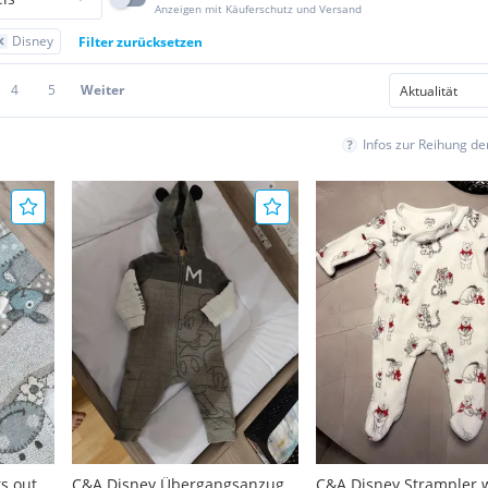
Anzeigen mit Käuferschutz und Versand
Disney
Filter zurücksetzen
4
5
Weiter
Infos zur Reihung d
 outfit
C&A Disney Übergangsanzug
C&A Disney Strampler