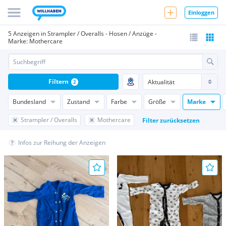
Einloggen
5 Anzeigen in Strampler / Overalls - Hosen / Anzüge -
Marke: Mothercare
Filtern
2
Bundesland
Zustand
Farbe
Größe
Marke
Strampler / Overalls
Mothercare
Filter zurücksetzen
Infos zur Reihung der Anzeigen