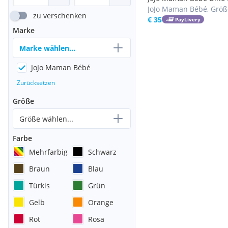
Jacke 6-7Y
JoJo Maman Bébé, Größ
zu verschenken
122
€ 35
PayLivery
Marke
Marke wählen...
JoJo Maman Bébé
Zurücksetzen
Größe
Größe wählen...
Farbe
Mehrfarbig
Schwarz
Braun
Blau
Türkis
Grün
Gelb
Orange
Rot
Rosa