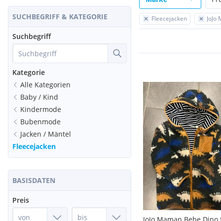
SUCHBEGRIFF & KATEGORIE
Fleecejacken
JoJo
Suchbegriff
Kategorie
Alle Kategorien
Baby / Kind
Kindermode
Bubenmode
Jacken / Mäntel
Fleecejacken
BASISDATEN
Preis
JoJo Maman Bebe Dino 