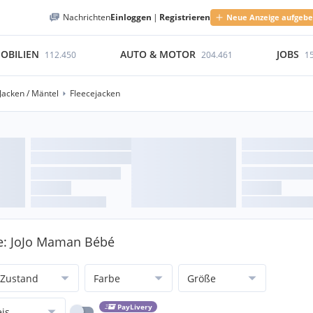
Nachrichten
Einloggen
|
Registrieren
Neue Anzeige aufgeb
OBILIEN
AUTO & MOTOR
JOBS
112.450
204.461
1
Jacken / Mäntel
Fleecejacken
ke: JoJo Maman Bébé
Zustand
Farbe
Größe
PayLivery
eis