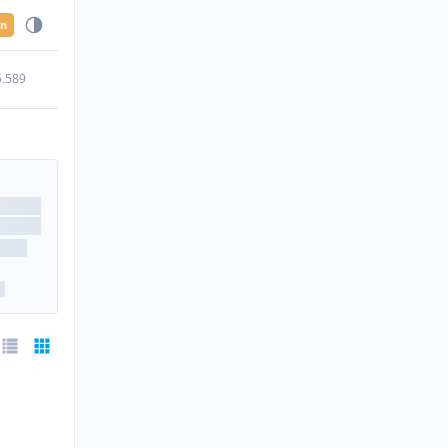
en
5.589