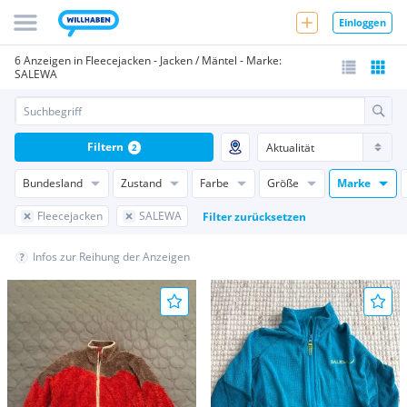
Einloggen
6 Anzeigen in Fleecejacken - Jacken / Mäntel - Marke:
SALEWA
Filtern
2
Bundesland
Zustand
Farbe
Größe
Marke
Fleecejacken
SALEWA
Filter zurücksetzen
Infos zur Reihung der Anzeigen