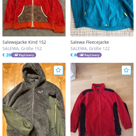
Salewajacke Kind 152
Salewa Fleecejacke
SALEWA, Größe 152
SALEWA, Größe 122
€ 20
€ 8
PayLivery
PayLivery