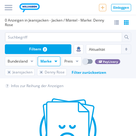
Einloggen
0 Anzeigen in Jeansjacken - Jacken / Mäntel - Marke: Denny
Rose
Filtern
2
Bundesland
Marke
Preis
PayLivery
Jeansjacken
Denny Rose
Filter zurücksetzen
Infos zur Reihung der Anzeigen