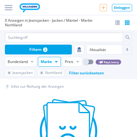
Einloggen
0 Anzeigen in Jeansjacken - Jacken / Mäntel - Marke:
Northland
Filtern
2
Bundesland
Marke
Preis
PayLivery
Jeansjacken
Northland
Filter zurücksetzen
Infos zur Reihung der Anzeigen