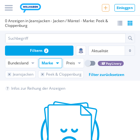
Einloggen
0 Anzeigen in Jeansjacken - Jacken / Mäntel - Marke: Peek &
Cloppenburg
Filtern
2
Bundesland
Marke
Preis
PayLivery
Jeansjacken
Peek & Cloppenburg
Filter zurücksetzen
Infos zur Reihung der Anzeigen