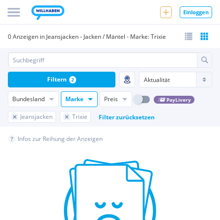
Einloggen
0 Anzeigen in Jeansjacken - Jacken / Mäntel - Marke: Trixie
Filtern
2
Bundesland
Marke
Preis
PayLivery
Jeansjacken
Trixie
Filter zurücksetzen
Infos zur Reihung der Anzeigen