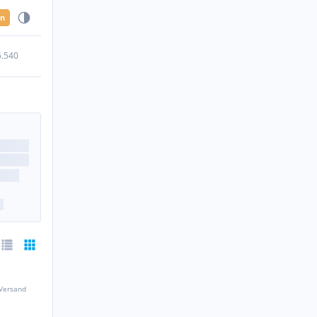
en
5.540
 Versand