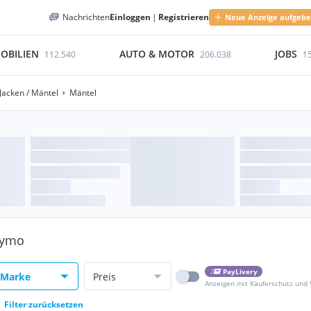
Nachrichten
Einloggen
|
Registrieren
Neue Anzeige aufgeb
OBILIEN
AUTO & MOTOR
JOBS
112.540
206.038
1
Jacken / Mäntel
Mäntel
inymo
PayLivery
Marke
Preis
Anzeigen mit Käuferschutz und
Filter zurücksetzen