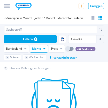
Einloggen
0 Anzeigen in Mäntel - Jacken / Mäntel - Marke: We Fashion
Filtern
2
Bundesland
Marke
Preis
PayLivery
Mäntel
We Fashion
Filter zurücksetzen
Infos zur Reihung der Anzeigen