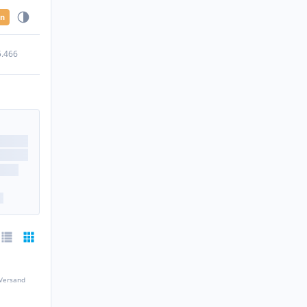
en
5.466
 Versand