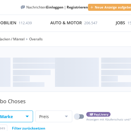
Nachrichten
Einloggen
|
Registrieren
Neue Anzeige aufgeb
OBILIEN
AUTO & MOTOR
JOBS
112.439
206.547
1
Jacken / Mäntel
Overalls
Bobo Choses
PayLivery
Marke
Preis
Anzeigen mit Käuferschutz und
ses
Filter zurücksetzen