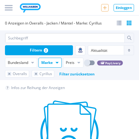
Einloggen
0 Anzeigen in Overalls - Jacken / Mäntel - Marke: Cyrillus
Filtern
2
Bundesland
Marke
Preis
PayLivery
Overalls
Cyrillus
Filter zurücksetzen
Infos zur Reihung der Anzeigen