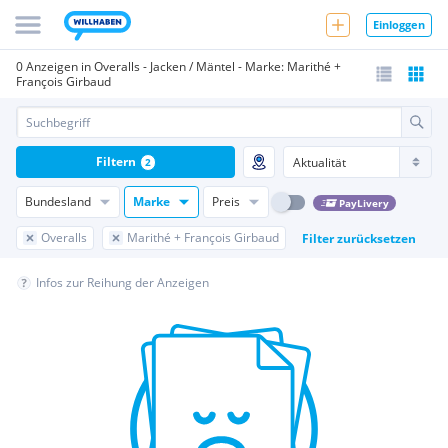
Einloggen
0 Anzeigen in Overalls - Jacken / Mäntel - Marke: Marithé +
François Girbaud
Filtern
2
Bundesland
Marke
Preis
PayLivery
Overalls
Marithé + François Girbaud
Filter zurücksetzen
Infos zur Reihung der Anzeigen