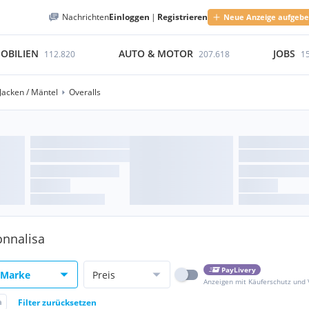
Nachrichten
Einloggen
|
Registrieren
Neue Anzeige aufgeb
OBILIEN
AUTO & MOTOR
JOBS
112.820
207.618
1
Jacken / Mäntel
Overalls
onnalisa
PayLivery
Marke
Preis
Anzeigen mit Käuferschutz und
a
Filter zurücksetzen