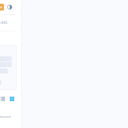
en
5.642
 Versand