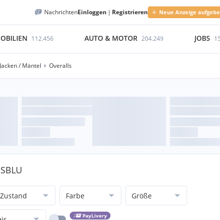
Nachrichten
Einloggen
|
Registrieren
Neue Anzeige aufgeb
OBILIEN
AUTO & MOTOR
JOBS
112.456
204.249
1
Jacken / Mäntel
Overalls
PUSBLU
Zustand
Farbe
Größe
PayLivery
eis