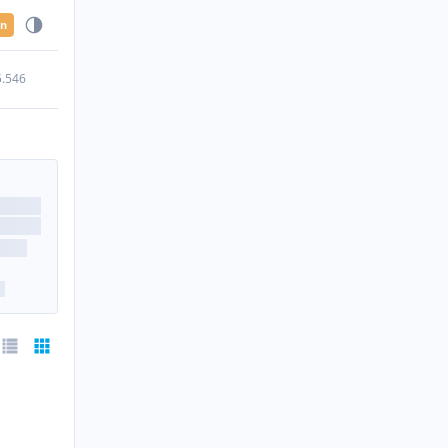
en
5.546