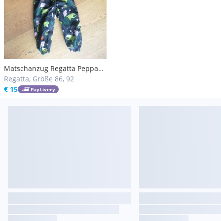
Matschanzug Regatta Peppa
Wutz
Regatta, Größe 86, 92
€ 15
PayLivery