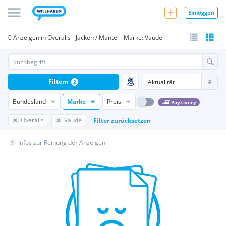
Einloggen
0 Anzeigen in Overalls - Jacken / Mäntel - Marke: Vaude
Filtern
2
Bundesland
Marke
Preis
PayLivery
Overalls
Vaude
Filter zurücksetzen
Infos zur Reihung der Anzeigen