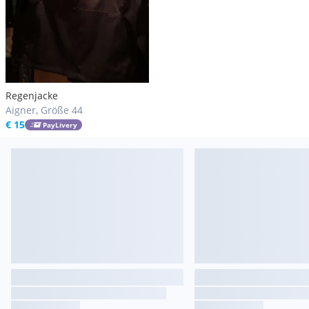
Regenjacke
Aigner, Größe 44
€ 15
PayLivery