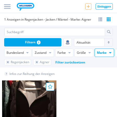
Einloggen
1 Anzeigen in Regenjacken - Jacken / Mäntel - Marke: Aigner
Filtern
2
Bundesland
Zustand
Farbe
Größe
Marke
Regenjacken
Aigner
Filter zurücksetzen
Infos zur Reihung der Anzeigen