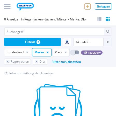
Einloggen
0 Anzeigen in Regenjacken - Jacken / Mäntel - Marke: Dior
Filtern
2
Bundesland
Marke
Preis
PayLivery
Regenjacken
Dior
Filter zurücksetzen
Infos zur Reihung der Anzeigen