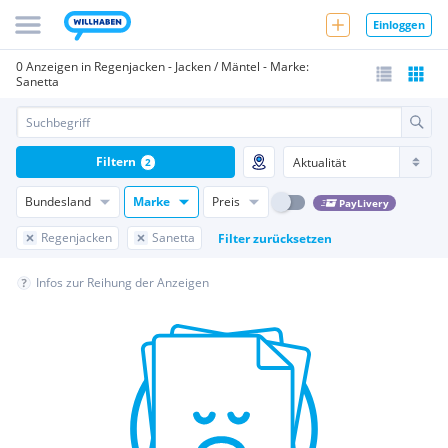
Einloggen
0 Anzeigen in Regenjacken - Jacken / Mäntel - Marke:
Sanetta
Filtern
2
Bundesland
Marke
Preis
PayLivery
Regenjacken
Sanetta
Filter zurücksetzen
Infos zur Reihung der Anzeigen