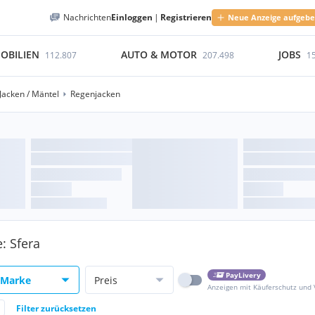
Nachrichten
Einloggen
|
Registrieren
Neue Anzeige aufgeb
OBILIEN
AUTO & MOTOR
JOBS
112.807
207.498
1
Jacken / Mäntel
Regenjacken
: Sfera
PayLivery
Marke
Preis
Anzeigen mit Käuferschutz und
Filter zurücksetzen