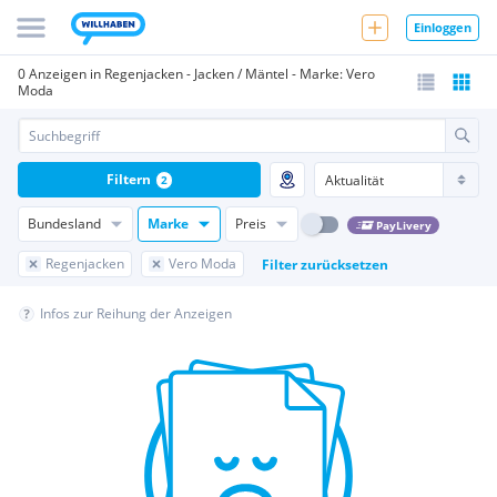
Einloggen
0 Anzeigen in Regenjacken - Jacken / Mäntel - Marke: Vero
Moda
Filtern
2
Bundesland
Marke
Preis
PayLivery
Regenjacken
Vero Moda
Filter zurücksetzen
Infos zur Reihung der Anzeigen