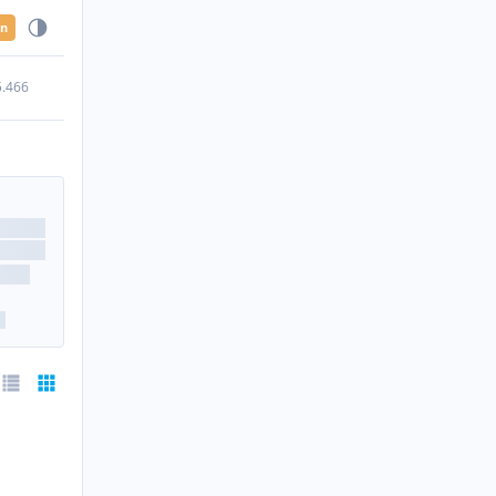
en
5.466