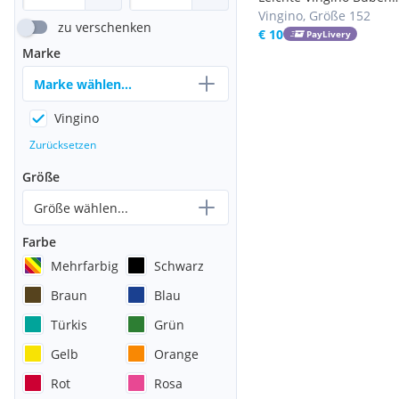
Sommerjacke Gr.152
Vingino, Größe 152
zu verschenken
€ 10
PayLivery
Marke
Marke wählen...
Vingino
Zurücksetzen
Größe
Größe wählen...
Farbe
Mehrfarbig
Schwarz
Braun
Blau
Türkis
Grün
Gelb
Orange
Rot
Rosa