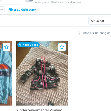
Anzeigen mit Käuferschutz und Versand
no
Filter zurücksetzen
Infos zur Reihung d
Noch 2 Tage
Kinderregenmantel Vingino