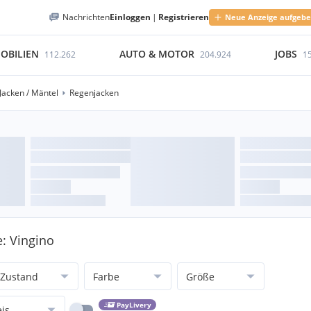
Nachrichten
Einloggen
|
Registrieren
Neue Anzeige aufgeb
OBILIEN
AUTO & MOTOR
JOBS
112.262
204.924
1
Jacken / Mäntel
Regenjacken
e: Vingino
Zustand
Farbe
Größe
PayLivery
eis