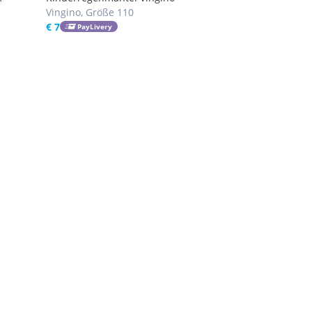
Vingino, Größe 110
€ 7
PayLivery