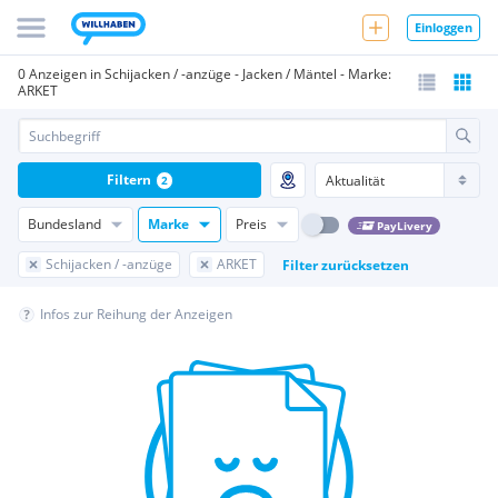
Einloggen
0 Anzeigen in Schijacken / -anzüge - Jacken / Mäntel - Marke:
ARKET
Filtern
2
Bundesland
Marke
Preis
PayLivery
Schijacken / -anzüge
ARKET
Filter zurücksetzen
Infos zur Reihung der Anzeigen