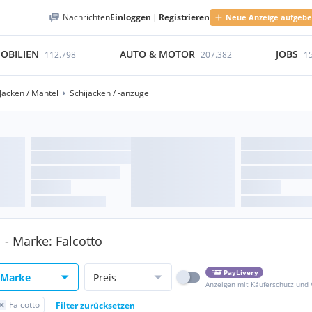
Nachrichten
Einloggen
|
Registrieren
Neue Anzeige aufgeb
OBILIEN
AUTO & MOTOR
JOBS
112.798
207.382
1
Jacken / Mäntel
Schijacken / -anzüge
 - Marke: Falcotto
PayLivery
Marke
Preis
Anzeigen mit Käuferschutz und
Falcotto
Filter zurücksetzen