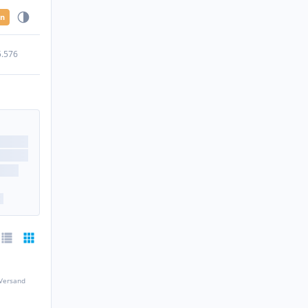
en
5.576
 Versand