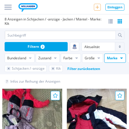
Einloggen
8 Anzeigen in Schijacken / -anzüge - Jacken / Mäntel - Marke:
Kik
Filtern
2
Bundesland
Zustand
Farbe
Größe
Marke
Schijacken / -anzüge
Kik
Filter zurücksetzen
Infos zur Reihung der Anzeigen