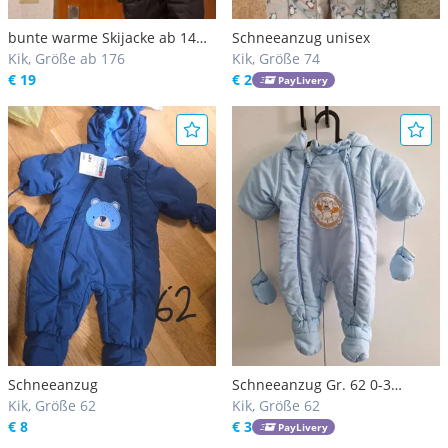
bunte warme Skijacke ab 14
Schneeanzug unisex
Jahre
Kik, Größe ab 176
Kik, Größe 74
€ 19
€ 2
PayLivery
Schneeanzug
Schneeanzug Gr. 62 0-3
Kik, Größe 62
Monate
Kik, Größe 62
€ 8
€ 3
PayLivery