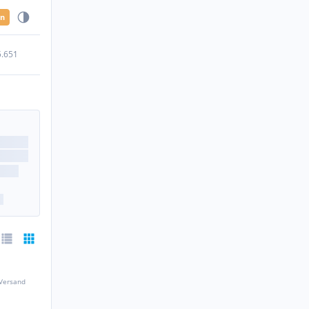
en
5.651
 Versand