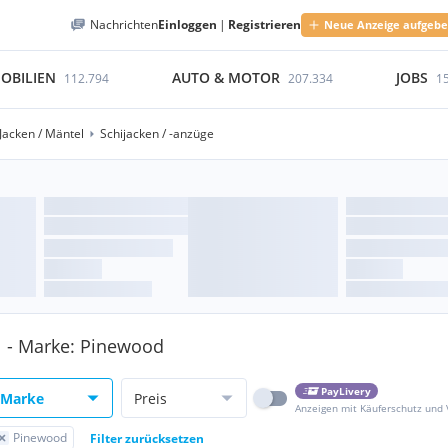
Nachrichten
Einloggen
|
Registrieren
Neue Anzeige aufgeb
OBILIEN
AUTO & MOTOR
JOBS
112.794
207.334
1
Jacken / Mäntel
Schijacken / -anzüge
el - Marke: Pinewood
PayLivery
Marke
Preis
Anzeigen mit Käuferschutz und
Pinewood
Filter zurücksetzen