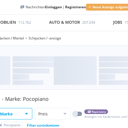
Nachrichten
Einloggen
|
Registrieren
Neue Anzeige aufgeb
OBILIEN
AUTO & MOTOR
JOBS
112.762
207.039
1
Jacken / Mäntel
Schijacken / -anzüge
el - Marke: Pocopiano
PayLivery
Marke
Preis
Anzeigen mit Käuferschutz und
Pocopiano
Filter zurücksetzen