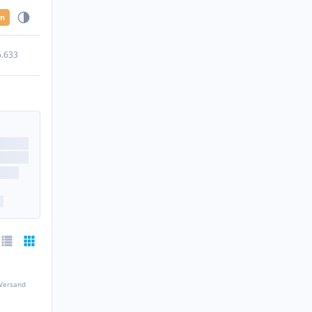
en
5.633
 Versand