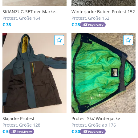
SKIANZUG-SET der Marke
Winterjacke Buben Protest 152
PROTEST
Protest, Größe 164
Protest, Größe 152
€ 35
€ 25
PayLivery
Skijacke Protest
Protest Ski/ Winterjacke
Protest, Größe 128
Protest, Größe ab 176
€ 5
€ 80
PayLivery
PayLivery