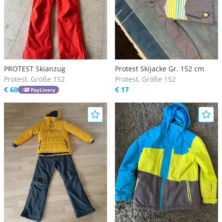
PROTEST Skianzug
Protest Skijacke Gr. 152 cm
Protest, Größe 152
Protest, Größe 152
€ 60
€ 17
PayLivery