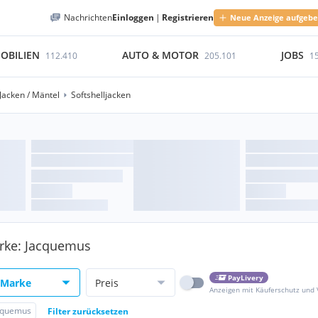
Nachrichten
Einloggen
|
Registrieren
Neue Anzeige aufgeb
OBILIEN
AUTO & MOTOR
JOBS
112.410
205.101
1
Jacken / Mäntel
Softshelljacken
Marke: Jacquemus
PayLivery
Marke
Preis
Anzeigen mit Käuferschutz und
cquemus
Filter zurücksetzen