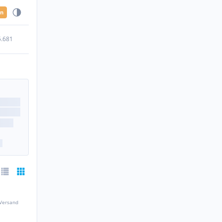
en
5.681
 Versand