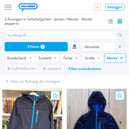
Einloggen
2 Anzeigen in Softshelljacken - Jacken / Mäntel - Marke:
pepperts
Filtern
2
Bundesland
Zustand
Farbe
Größe
Marke
Softshelljacken
pepperts
Filter zurücksetzen
Infos zur Reihung der Anzeigen