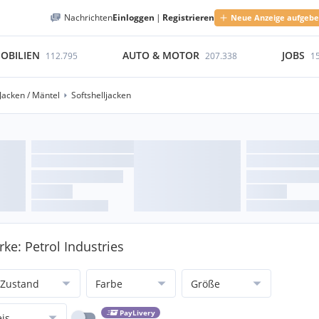
Nachrichten
Einloggen
|
Registrieren
Neue Anzeige aufgeb
OBILIEN
AUTO & MOTOR
JOBS
112.795
207.338
1
Jacken / Mäntel
Softshelljacken
rke: Petrol Industries
Zustand
Farbe
Größe
PayLivery
eis