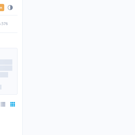
en
5.576