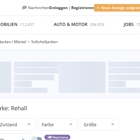
Nachrichten
Einloggen
|
Registrieren
Neue Anzeige aufgeb
OBILIEN
AUTO & MOTOR
JOBS
112.457
204.953
1
Jacken / Mäntel
Softshelljacken
rke: Rehall
Zustand
Farbe
Größe
PayLivery
eis