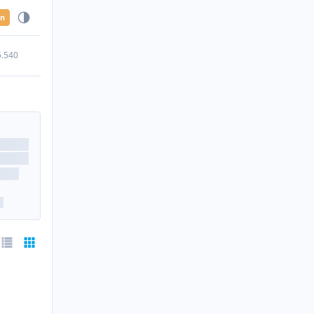
en
5.540