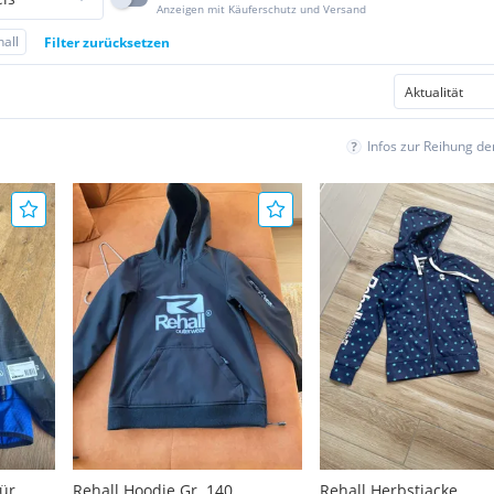
Anzeigen mit Käuferschutz und Versand
all
Filter zurücksetzen
Infos zur Reihung d
für
Rehall Hoodie Gr. 140
Rehall Herbstjacke