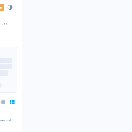
en
5.592
 Versand