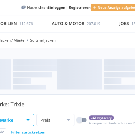
Nachrichten
Einloggen
|
Registrieren
Neue Anzeige aufgeb
OBILIEN
AUTO & MOTOR
JOBS
112.676
207.019
1
Jacken / Mäntel
Softshelljacken
ke: Trixie
PayLivery
Marke
Preis
Anzeigen mit Käuferschutz und
xie
Filter zurücksetzen