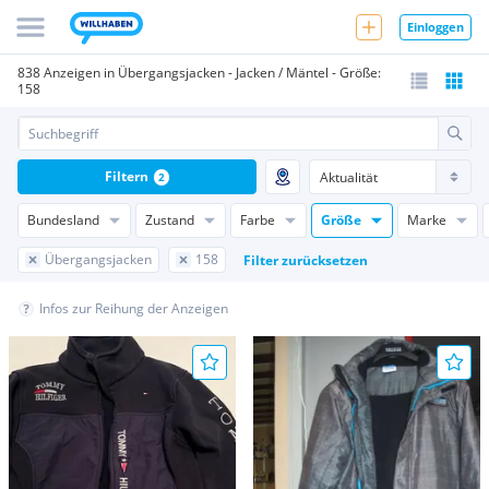
Einloggen
838 Anzeigen in Übergangsjacken - Jacken / Mäntel - Größe:
158
Filtern
2
Bundesland
Zustand
Farbe
Größe
Marke
Übergangsjacken
158
Filter zurücksetzen
Infos zur Reihung der Anzeigen