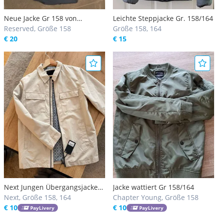
Neue Jacke Gr 158 von
Leichte Steppjacke Gr. 158/164
Reserved
Reserved, Größe 158
Größe 158, 164
€ 20
€ 15
Next Jungen Übergangsjacke
Jacke wattiert Gr 158/164
Gr 158/164/ NEU
Next, Größe 158, 164
Chapter Young, Größe 158
€ 10
€ 10
PayLivery
PayLivery