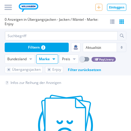
Einloggen
0 Anzeigen in Übergangsjacken - Jacken / Mäntel - Marke:
Enjoy
Filtern
2
Bundesland
Marke
Preis
PayLivery
Übergangsjacken
Enjoy
Filter zurücksetzen
Infos zur Reihung der Anzeigen