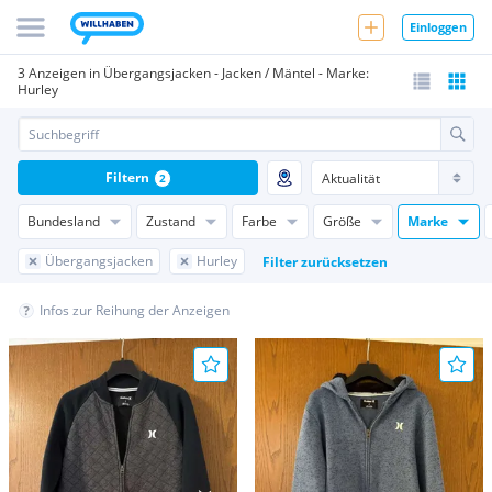
Einloggen
3 Anzeigen in Übergangsjacken - Jacken / Mäntel - Marke:
Hurley
Filtern
2
Bundesland
Zustand
Farbe
Größe
Marke
Übergangsjacken
Hurley
Filter zurücksetzen
Infos zur Reihung der Anzeigen