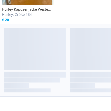
Hurley Kapuzenjacke Weste
schwarz Gr.164
Hurley, Größe 164
€ 20