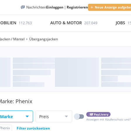
Nachrichten
Einloggen
|
Registrieren
Neue Anzeige aufgeb
OBILIEN
AUTO & MOTOR
JOBS
112.763
207.049
1
Jacken / Mäntel
Übergangsjacken
Marke: Phenix
PayLivery
Marke
Preis
Anzeigen mit Käuferschutz und
Phenix
Filter zurücksetzen