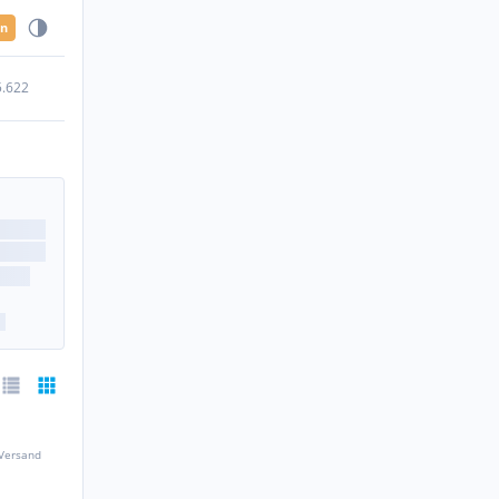
en
5.622
 Versand