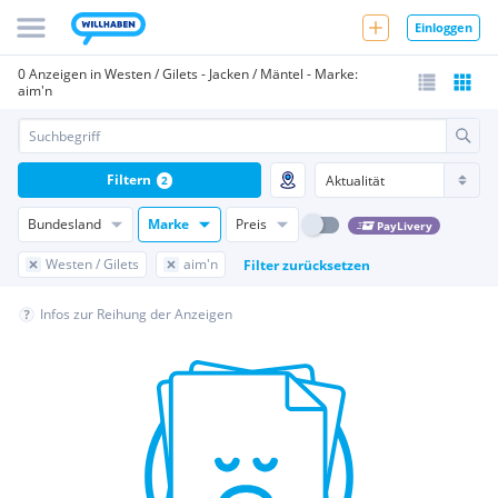
Einloggen
0 Anzeigen in Westen / Gilets - Jacken / Mäntel - Marke:
aim'n
Filtern
2
Bundesland
Marke
Preis
PayLivery
Westen / Gilets
aim'n
Filter zurücksetzen
Infos zur Reihung der Anzeigen