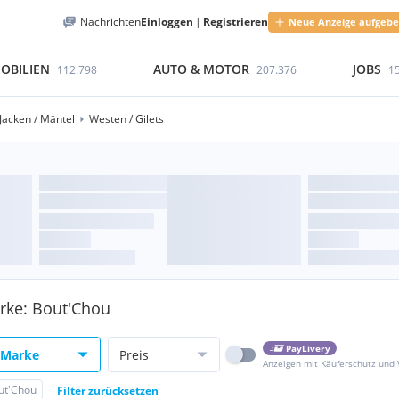
Nachrichten
Einloggen
|
Registrieren
Neue Anzeige aufgeb
OBILIEN
AUTO & MOTOR
JOBS
112.798
207.376
1
Jacken / Mäntel
Westen / Gilets
arke: Bout'Chou
PayLivery
Marke
Preis
Anzeigen mit Käuferschutz und
ut'Chou
Filter zurücksetzen