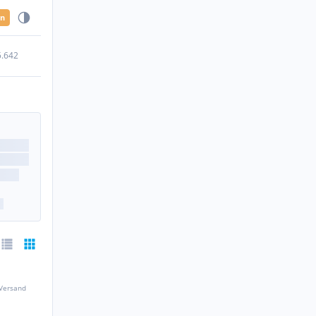
en
5.642
 Versand