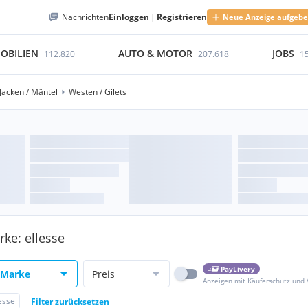
Nachrichten
Einloggen
|
Registrieren
Neue Anzeige aufgeb
OBILIEN
AUTO & MOTOR
JOBS
112.820
207.618
1
Jacken / Mäntel
Westen / Gilets
rke: ellesse
PayLivery
Marke
Preis
Anzeigen mit Käuferschutz und
esse
Filter zurücksetzen