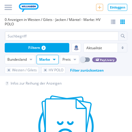
Einloggen
0 Anzeigen in Westen / Gilets - Jacken / Mäntel - Marke: HV
POLO
Filtern
2
Bundesland
Marke
Preis
PayLivery
Westen / Gilets
HV POLO
Filter zurücksetzen
Infos zur Reihung der Anzeigen