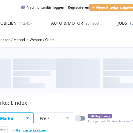
Nachrichten
Einloggen
|
Registrieren
Neue Anzeige aufgeb
OBILIEN
AUTO & MOTOR
JOBS
112.457
204.953
1
Jacken / Mäntel
Westen / Gilets
rke: Lindex
PayLivery
Marke
Preis
Anzeigen mit Käuferschutz und
ndex
Filter zurücksetzen