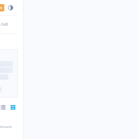
en
5.540
 Versand