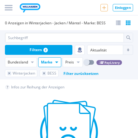
Einloggen
0 Anzeigen in Winterjacken - Jacken / Mäntel - Marke: BESS
Filtern
2
Bundesland
Marke
Preis
PayLivery
Winterjacken
BESS
Filter zurücksetzen
Infos zur Reihung der Anzeigen